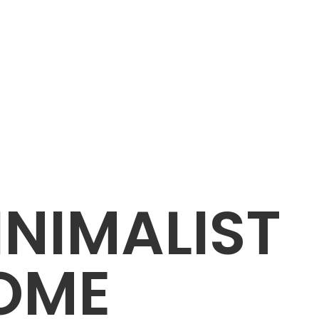
INIMALIST
OME