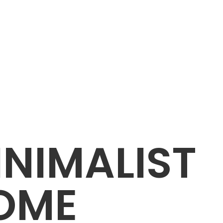
INIMALIST
OME