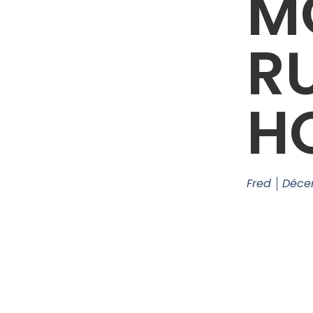
M
R
H
Fred
Déce