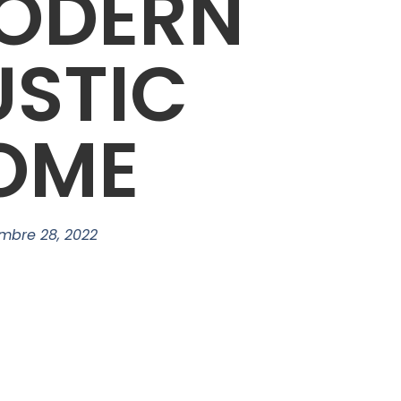
ODERN
USTIC
OME
mbre 28, 2022