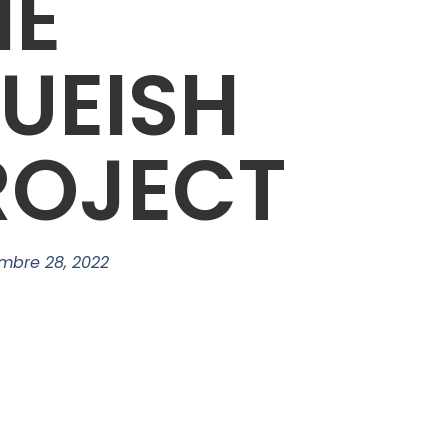
HE
LUEISH
ROJECT
mbre 28, 2022