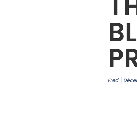
T
B
P
Fred
Déce