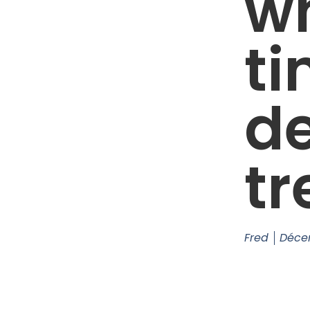
wh
ti
d
tr
Fred
Déce