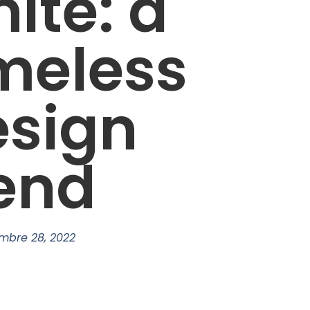
ite: a
meless
esign
end
mbre 28, 2022